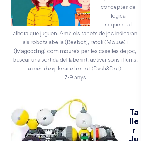
conceptes de
lògica
seqüencial
alhora que juguen. Amb els tapets de joc indicaran
als robots abella (Beebot), ratolí (Mouse) i
(Magcoding) com moure’s per les caselles de joc,
buscar una sortida del laberint, activar sons i llums,
a més d’explorar el robot (Dash&Dot).
7-9 anys
Ta
lle
r
Ju