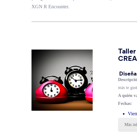
XGN R Encounter.
Talle
CREA
Diseña
Descripció
más te gus
A quién va
Fechas:
Vier
Más in