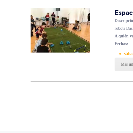
Espac
Descripció
robots Das
A quién va
Fechas:
sába
Más in