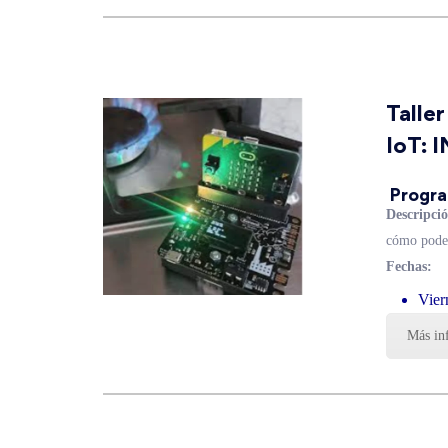
Talle
IoT:
Progra
Descripció
cómo podem
Fechas:
Vier
Más in