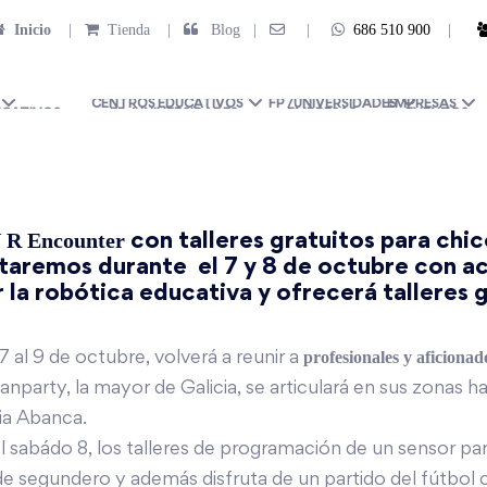
Inicio
|
Tienda
|
Blog |
|
686 510 900
|
CENTROS EDUCATIVOS
FP /UNIVERSIDADES
EMPRESAS
R Encounter
con talleres gratuitos para chico
taremos durante el 7 y 8 de octubre con a
la robótica educativa y ofrecerá talleres g
profesionales y aficionad
al 9 de octubre, volverá a reunir a
lanparty, la mayor de Galicia, se articulará en sus zonas 
cia Abanca.
sabádo 8, los talleres de programación de un sensor para m
e segundero y además disfruta de un partido del fútbol 