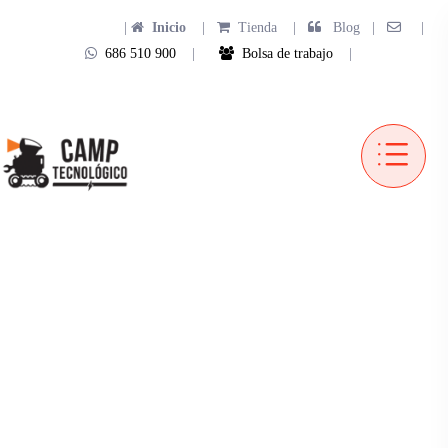
|
Inicio
|
Tienda
|
Blog |
|
686 510 900
|
Bolsa de trabajo
|