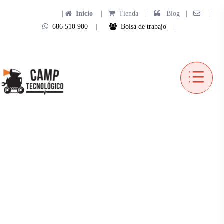
|
Inicio
|
Tienda
|
Blog |
|
686 510 900
|
Bolsa de trabajo
|