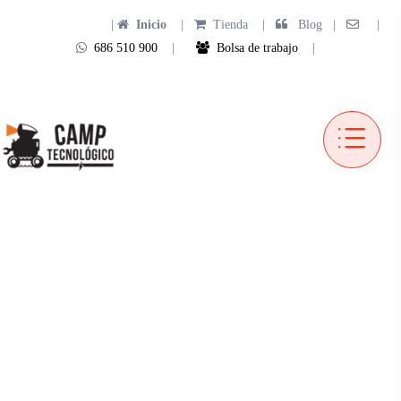
|
Inicio
|
Tienda
|
Blog |
|
686 510 900
|
Bolsa de trabajo
|