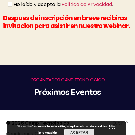
He leído y acepto la
Política de Privacidad
.
Despues de inscripción en breve recibiras
invitacion para asistir en nuestro webinar.
ORGANIZADOR CAMP TECNOLOGICO
Próximos Eventos
© 2026
Camp Tecnologico
Subir
↑
Si continúas usando este sitio, aceptas el uso de cookies.
Más
ACEPTAR
información
Condiciones Generales