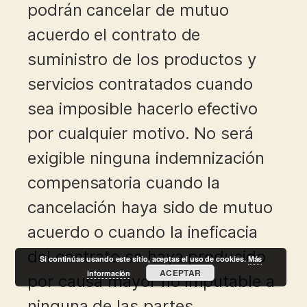
podrán cancelar de mutuo
acuerdo el contrato de
suministro de los productos y
servicios contratados cuando
sea imposible hacerlo efectivo
por cualquier motivo. No será
exigible ninguna indemnización
compensatoria cuando la
cancelación haya sido de mutuo
acuerdo o cuando la ineficacia
del contrato se haya producido
Si continúas usando este sitio, aceptas el uso de cookies.
Más
ACEPTAR
información
por causa mayor no imputable a
ninguna de las partes